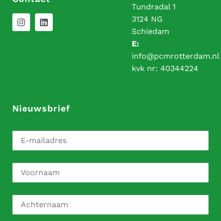
Tundradal 1
3124 NG
Schiedam
E:
info@pcmrotterdam.nl
kvk nr:
40344224
Nieuwsbrief