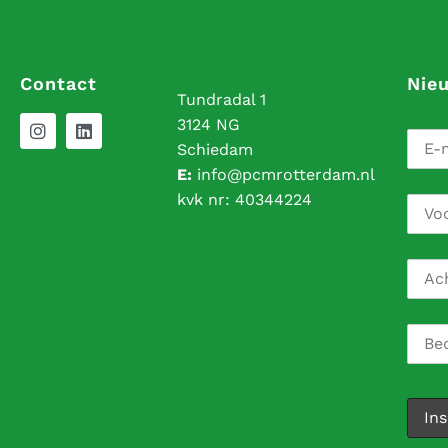
Contact
Nie
Tundradal 1
3124 NG
Schiedam
E:
info@pcmrotterdam.nl
kvk nr:
40344224