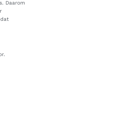
is. Daarom
r
mdat
r.