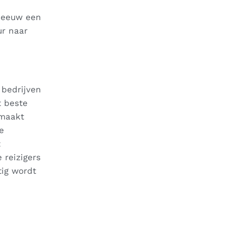
e eeuw een
ur naar
 bedrijven
t beste
 maakt
e
t
 reizigers
tig wordt