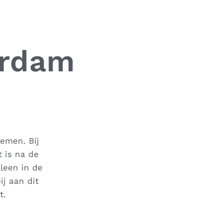
erdam
nemen. Bij
 is na de
leen in de
j aan dit
t.