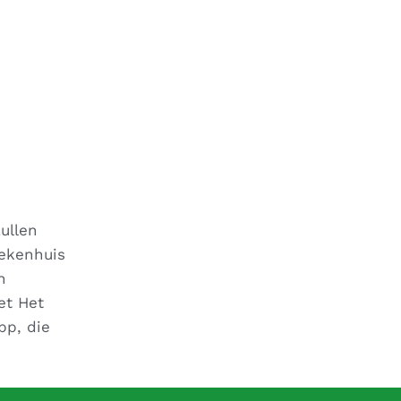
ullen
iekenhuis
n
et Het
pp, die