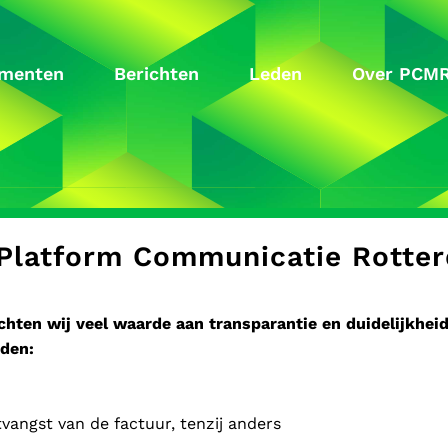
menten
Berichten
Leden
Over PCM
 Platform Communicatie Rotte
hten wij veel waarde aan transparantie en duidelijkhei
rden:
vangst van de factuur, tenzij anders