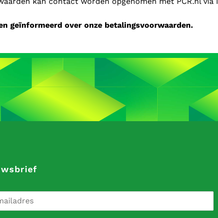
orwaarden kan contact worden opgenomen met PCR.nl via i
en geïnformeerd over onze betalingsvoorwaarden.
uwsbrief