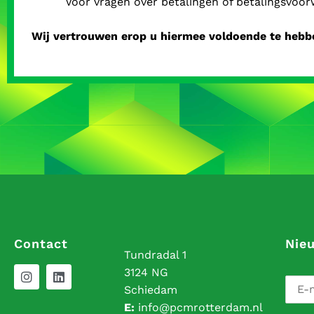
Voor vragen over betalingen of betalingsvo
Wij vertrouwen erop u hiermee voldoende te hebb
Contact
Nie
Tundradal 1
3124 NG
Schiedam
E:
info@pcmrotterdam.nl