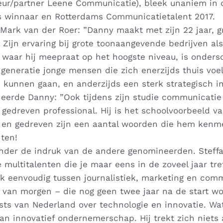
eur/partner Leene Communicatie), bleek unaniem in 
s winnaar en Rotterdams Communicatietalent 2017.
 Mark van der Roer: ”Danny maakt met zijn 22 jaar, g
 Zijn ervaring bij grote toonaangevende bedrijven al
n waar hij meepraat op het hoogste niveau, is onders
generatie jonge mensen die zich enerzijds thuis voe
kunnen gaan, en anderzijds een sterk strategisch in
neerde Danny: ”Ook tijdens zijn studie communicatie
 gedreven professional. Hij is het schoolvoorbeeld v
sch en gedreven zijn een aantal woorden die hem kenm
nten
!
nder de indruk van de andere genomineerden. Steffar
ultitalenten die je maar eens in de zoveel jaar tref
ick eenvoudig tussen journalistiek, marketing en com
 van morgen – die nog geen twee jaar na de start wo
ts van Nederland over technologie en innovatie. Wat
an innovatief ondernemerschap. Hij trekt zich niets