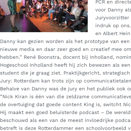
PCR en direct
voor Danny al
Juryvoorzitter
indruk op ons.
en Albert Hei
Danny kan gezien worden als het prototype van een 
nieuwe media en daar zeer goed en creatief mee om 
hebben.” René Boonstra, docent bij Inholland, nomi
Hogeschool Inholland heeft hij zich bewezen als een
student die je graag ziet. Praktijkgericht, strategi
Jury: Rotterdam kan trots zijn op communicatietale
Behalve van Danny was de jury en het publiek ook o
”Nick Kiran is één van die zeldzame communicatieve m
de overtuiging dat goede content King is, switcht N
Hij maakt een goed beluisterde podcast – De wereld
beschouwd als een van de meest invloedrijke podcas
betreft is deze Rotterdammer een schoolvoorbeeld v