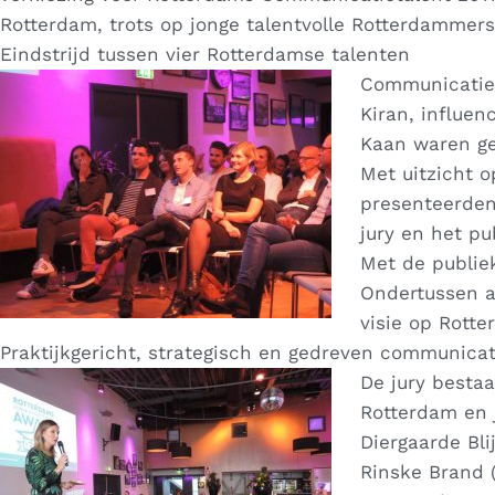
Rotterdam, trots op jonge talentvolle Rotterdammer
Eindstrijd tussen vier Rotterdamse talenten
Communicatie
Kiran, influen
Kaan waren ge
Met uitzicht o
presenteerden
jury en het p
Met de publie
Ondertussen a
visie op Rott
Praktijkgericht, strategisch en gedreven communicat
De jury besta
Rotterdam en j
Diergaarde Bli
Rinske Brand (