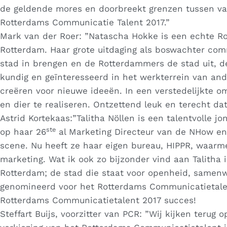
de geldende mores en doorbreekt grenzen tussen vak
Rotterdams Communicatie Talent 2017.”
Mark van der Roer: ”Natascha Hokke is een echte Ro
Rotterdam. Haar grote uitdaging als boswachter co
stad in brengen en de Rotterdammers de stad uit, de 
kundig en geïnteresseerd in het werkterrein van ande
creëren voor nieuwe ideeën. In een verstedelijkte o
en dier te realiseren. Ontzettend leuk en terecht d
Astrid Kortekaas:”Talitha Nöllen is een talentvolle 
ste
op haar 26
al Marketing Directeur van de NHow en z
scene. Nu heeft ze haar eigen bureau, HIPPR, waarm
marketing. Wat ik ook zo bijzonder vind aan Talitha
Rotterdam; de stad die staat voor openheid, samenwe
genomineerd voor het Rotterdams Communicatietale
Rotterdams Communicatietalent 2017 succes!
Steffart Buijs, voorzitter van PCR: ”Wij kijken teru