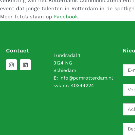
verkiezing van het Rotterdams Communicatietalent i
event dat jonge talenten in Rotterdam in de spotligh
Meer foto’s staan op
Facebook
.
Contact
Nie
Tundradal 1
3124 NG
Schiedam
E:
info@pcmrotterdam.nl
kvk nr:
40344224