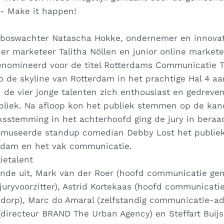
s- Make it happen!
boswachter Natascha Hokke, ondernemer en innovat
cer marketeer Talitha Nöllen en junior online market
nomineerd voor de titel Rotterdams Communicatie Ta
p de skyline van Rotterdam in het prachtige Hal 4 a
 de vier jonge talenten zich enthousiast en gedreve
ubliek. Na afloop kon het publiek stemmen op de kan
ksstemming in het achterhoofd ging de jury in beraa
museerde standup comedian Debby Lost het publie
erdam en het vak communicatie.
ietalent
ande uit, Mark van der Roer (hoofd communicatie g
uryvoorzitter), Astrid Kortekaas (hoofd communicati
jdorp), Marc do Amaral (zelfstandig communicatie-adv
directeur BRAND The Urban Agency) en Steffart Buijs 