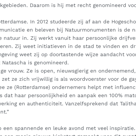
gebieden. Daarom is hij met recht genomineerd voor
tterdamse. In 2012 studeerde zij af aan de Hogescho
mmunicatie en beleven bij Natuurmonumenten is de n
natuur in. Zij werkt vanuit haar persoonlijke drijfve
ren. Zij weet initiatieven in de stad te vinden en dr
mgeving weet zij op doortastende wijze aandacht voo
at Natascha is genomineerd.
jonge vrouw. Ze is open, nieuwsgierig en ondernemend,
et ze zich vrijwillig is als woordvoerster voor de ga
ee ze (Rotterdamse) ondernemers helpt met influenc
 is dat haar persoonlijkheid en aanpak een 100% mat
rking en authenticiteit. Vanzelfsprekend dat Talith
nt.”
g op een spannende en leuke avond met veel inspiratie