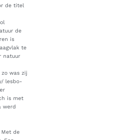
 de titel
ol
atuur de
ren is
aagvlak te
r natuur
 zo was zij
y/ lesbo-
er
ch is met
a werd
. Met de