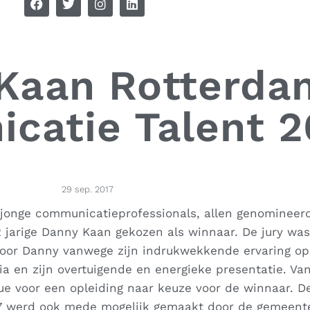
Kaan Rotterda
atie Talent 2
29 sep. 2017
le jonge communicatieprofessionals, allen genomineer
2 jarige Danny Kaan gekozen als winnaar. De jury wa
voor Danny vanwege zijn indrukwekkende ervaring op 
via en zijn overtuigende en energieke presentatie. Van
e voor een opleiding naar keuze voor de winnaar. D
17 werd ook mede mogelijk gemaakt door de gemeent