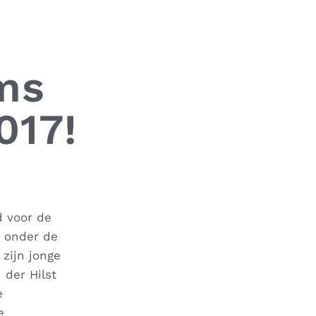
ms
017!
d voor de
s onder de
zijn jonge
 der Hilst
e
e