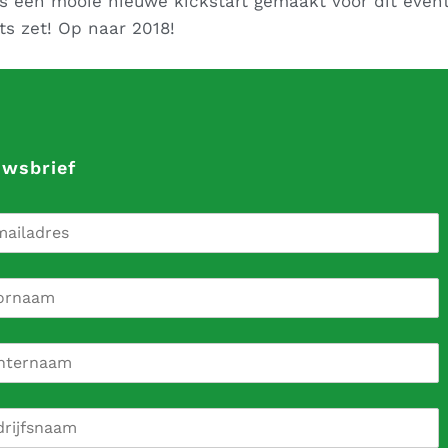
s een mooie nieuwe kickstart gemaakt voor dit even
ts zet! Op naar 2018!
uwsbrief