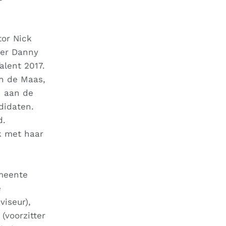
or Nick
eer Danny
lent 2017.
an de Maas,
n aan de
didaten.
d.
k met haar
emeente
e
iseur),
(voorzitter