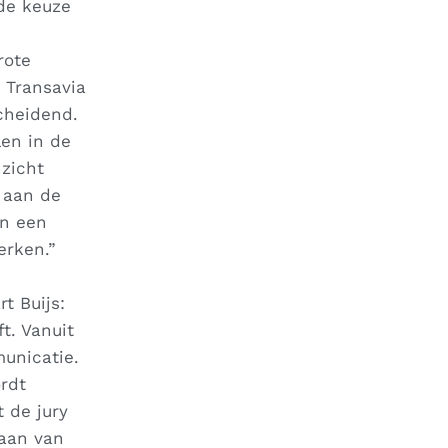
de keuze
rote
s Transavia
cheidend.
len in de
zicht
 aan de
an een
erken.”
t Buijs:
t. Vanuit
municatie.
rdt
 de jury
 aan van