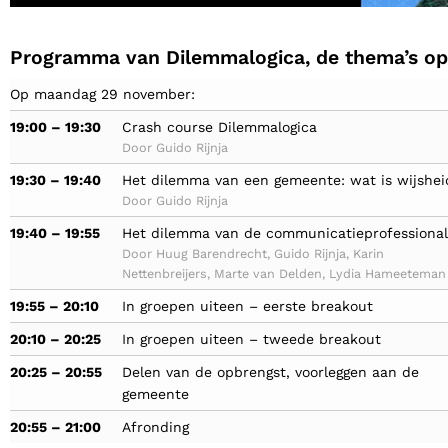
Programma van Dilemmalogica, de thema’s op 
Op maandag 29 november:
19:00 – 19:30
Crash course Dilemmalogica
Door Guido Rijnja
19:30 – 19:40
Het dilemma van een gemeente: wat is wijshei
Door Guido Rijnja
19:40 – 19:55
Het dilemma van de communicatieprofessional
Door Huug Barendrecht, Guido Rijnja, Karin
Nettenbreijers, Marte van Delden, Lydia Hameeteman
19:55 – 20:10
In groepen uiteen – eerste breakout
20:10 – 20:25
In groepen uiteen – tweede breakout
20:25 – 20:55
Delen van de opbrengst, voorleggen aan de
gemeente
20:55 – 21:00
Afronding