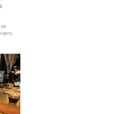
g
 de
urgers,