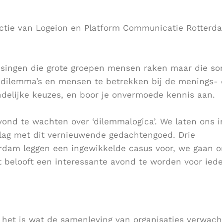
uctie van Logeion en Platform Communicatie Rotterd
issingen die grote groepen mensen raken maar die s
 de dilemma’s en mensen te betrekken bij de menings-
ndelijke keuzes, en boor je onvermoede kennis aan.
ond te wachten over ‘dilemmalogica’. We laten ons i
slag met dit vernieuwende gedachtengoed. Drie
rdam leggen een ingewikkelde casus voor, we gaan 
t belooft een interessante avond te worden voor ied
het is wat de samenleving van organisaties verwach