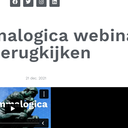
alogica webin
terugkijken
21 dec. 2021