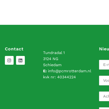
Contact
Nie
Tundradal 1
3124 NG
Schiedam
E:
info@pcmrotterdam.nl
kvk nr:
40344224