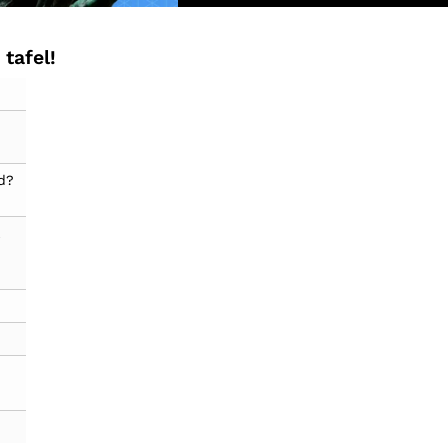
tafel!
d?