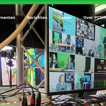
menten
Berichten
Leden
Over PCM