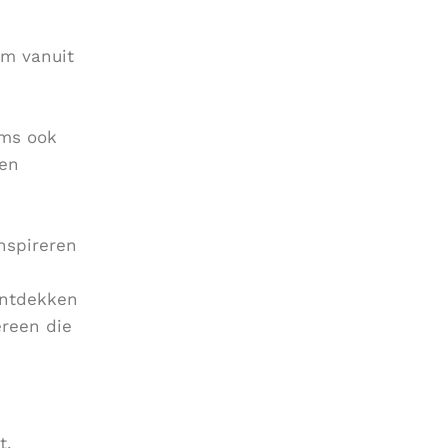
am vanuit
oms ook
 en
nspireren
ontdekken
ereen die
t.