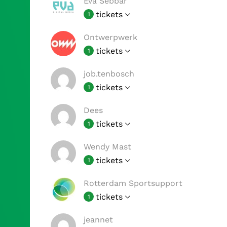
Eva Sebbar
tickets
1
Ontwerpwerk
tickets
1
job.tenbosch
tickets
1
Dees
tickets
1
Wendy Mast
tickets
1
Rotterdam Sportsupport
tickets
1
jeannet