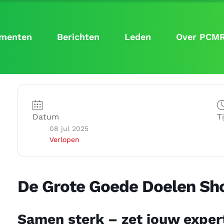
menten
Berichten
Leden
Over PCM
Datum
Ti
08 jul 2025
Verlopen
De Grote Goede Doelen Sho
Samen sterk – zet jouw expert