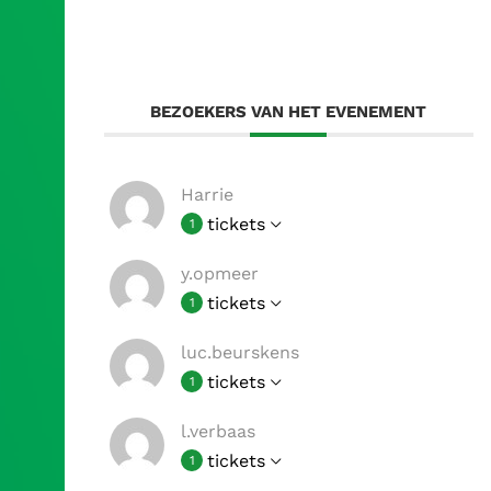
BEZOEKERS VAN HET EVENEMENT
Harrie
tickets
1
y.opmeer
tickets
1
luc.beurskens
tickets
1
l.verbaas
tickets
1