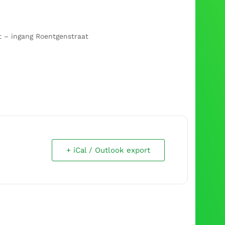
t – ingang Roentgenstraat
+ iCal / Outlook export