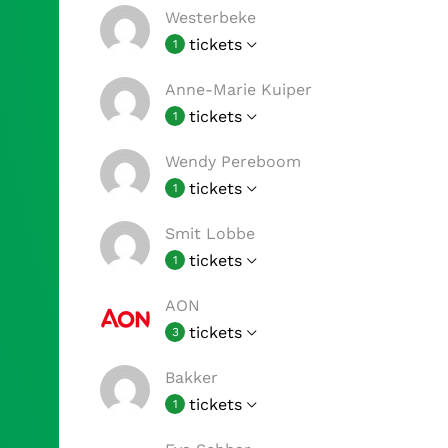
Westerbeke
tickets
1
Anne-Marie Kuiper
tickets
1
Wendy Pereboom
tickets
1
Smit Lobbe
tickets
1
AON
tickets
3
Bakker
tickets
1