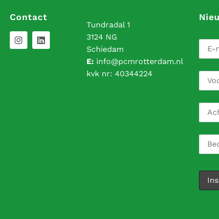
Contact
Nie
Tundradal 1
3124 NG
Schiedam
E:
info@pcmrotterdam.nl
kvk nr:
40344224