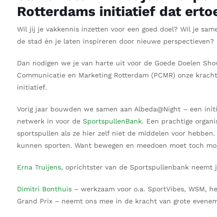
Rotterdams initiatief dat erto
Wil jij je vakkennis inzetten voor een goed doel? Wil je sa
de stad én je laten inspireren door nieuwe perspectieven?
Dan nodigen we je van harte uit voor de Goede Doelen Sh
Communicatie en Marketing Rotterdam (PCMR) onze kracht
initiatief.
Vorig jaar bouwden we samen aan Albeda@Night – een initiat
netwerk in voor de
SportspullenBank
. Een prachtige organ
sportspullen als ze hier zelf niet de middelen voor hebben
kunnen sporten. Want bewegen en meedoen moet toch mogel
Erna Truijens
, oprichtster van de Sportspullenbank neemt j
Dimitri Bonthuis
– werkzaam voor o.a. SportVibes, WSM, he
Grand Prix – neemt ons mee in de kracht van grote evenem