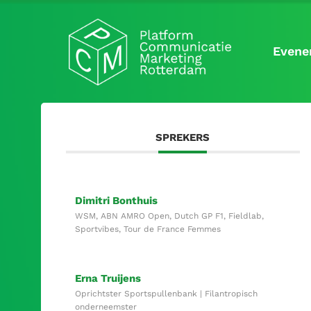
Evene
SPREKERS
Dimitri Bonthuis
WSM, ABN AMRO Open, Dutch GP F1, Fieldlab,
Sportvibes, Tour de France Femmes
Erna Truijens
Oprichtster Sportspullenbank | Filantropisch
onderneemster