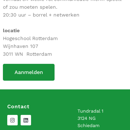
of zou moeten spelen.
20:30 uur – borrel + netwerken
locatie
Hogeschool Rotterdam
Wijnhaven 107
3011 WN Rotterdam
Aanmelden
Contact
Tundradal 1
3124 NG
Schiedam