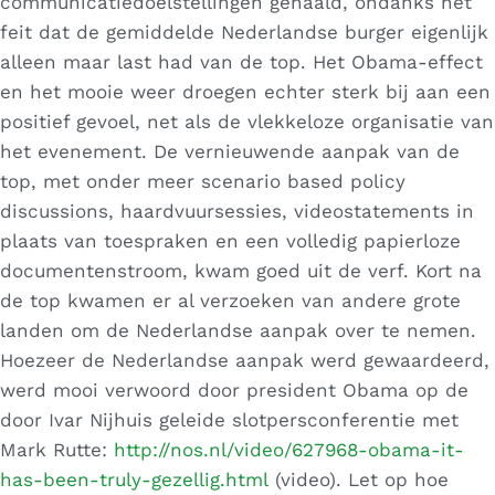
communicatiedoelstellingen gehaald, ondanks het
feit dat de gemiddelde Nederlandse burger eigenlijk
alleen maar last had van de top. Het Obama-effect
en het mooie weer droegen echter sterk bij aan een
positief gevoel, net als de vlekkeloze organisatie van
het evenement. De vernieuwende aanpak van de
top, met onder meer scenario based policy
discussions, haardvuursessies, videostatements in
plaats van toespraken en een volledig papierloze
documentenstroom, kwam goed uit de verf. Kort na
de top kwamen er al verzoeken van andere grote
landen om de Nederlandse aanpak over te nemen.
Hoezeer de Nederlandse aanpak werd gewaardeerd,
werd mooi verwoord door president Obama op de
door Ivar Nijhuis geleide slotpersconferentie met
Mark Rutte:
http://nos.nl/video/627968-obama-it-
has-been-truly-gezellig.html
(video). Let op hoe