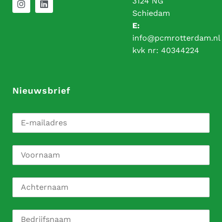
3124 NG
Schiedam
E:
info@pcmrotterdam.nl
kvk nr:
40344224
Nieuwsbrief