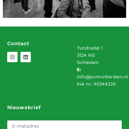
Contact
Tundradal 1
3124 NG
Schiedam
E:
info@pcmrotterdam.nl
kvk nr:
40344224
Nieuwsbrief