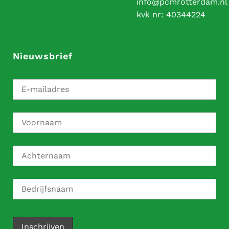
info@pcmrotterdam.nl
kvk nr:
40344224
Nieuwsbrief