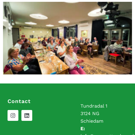
Contact
Tundradal 1
3124 NG
Schiedam
E: