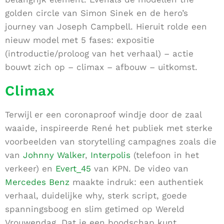
golden circle van Simon Sinek en de hero’s
journey van Joseph Campbell. Hieruit rolde een
nieuw model met 5 fases: expositie
(introductie/proloog van het verhaal) – actie
bouwt zich op – climax – afbouw – uitkomst.
Climax
Terwijl er een coronaproof windje door de zaal
waaide, inspireerde René het publiek met sterke
voorbeelden van storytelling campagnes zoals die
van
Johnny Walker
,
Interpolis
(
telefoon in het
verkeer) en
Evert_45
van KPN. De video van
Mercedes Benz
maakte
indruk: een authentiek
verhaal, duidelijke why, sterk script, goede
spanningsboog en slim getimed op Wereld
Vrouwendag. Dat je een boodschap kunt