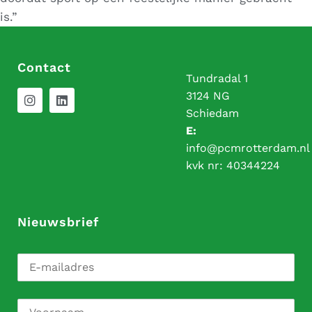
is.”
Contact
Tundradal 1
3124 NG
Schiedam
E:
info@pcmrotterdam.nl
kvk nr:
40344224
Nieuwsbrief