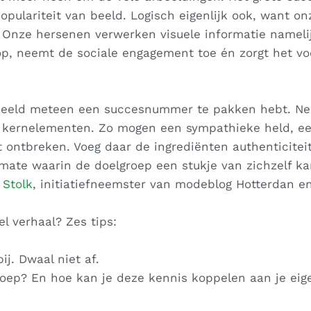
pulariteit van beeld. Logisch eigenlijk ook, want on
 Onze hersenen verwerken visuele informatie nameli
op, neemt de sociale engagement toe én zorgt het vo
 beeld meteen een succesnummer te pakken hebt. Ne
l kernelementen. Zo mogen een sympathieke held, ee
 ontbreken. Voeg daar de ingrediënten authenticitei
e mate waarin de doelgroep een stukje van zichzelf k
 Stolk
, initiatiefneemster van modeblog Hotterdan e
l verhaal? Zes tips:
ij. Dwaal niet af.
groep? En hoe kan je deze kennis koppelen aan je eig