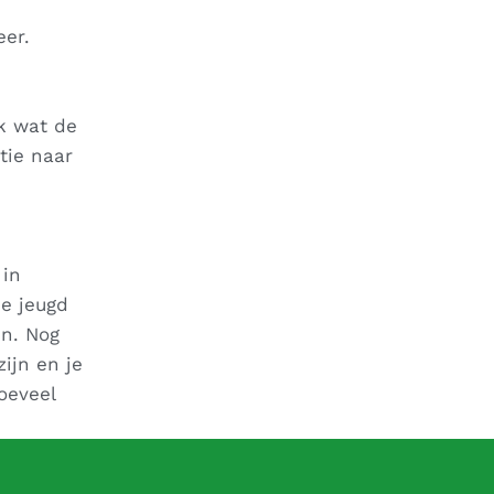
eer.
k wat de
tie naar
 in
e jeugd
en. Nog
ijn en je
oeveel