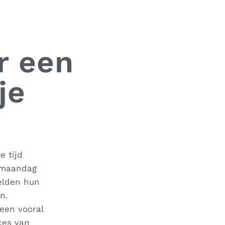
er een
je
e tijd
maandag
eelden hun
n.
een vooral
ces van