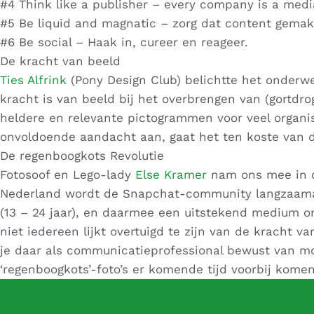
#4 Think like a publisher – every company is a med
#5 Be liquid and magnatic – zorg dat content gemakk
#6 Be social – Haak in, cureer en reageer.
De kracht van beeld
Ties Alfrink
(Pony Design Club) belichtte het onderwe
kracht is van beeld bij het overbrengen van (gortdro
heldere en relevante pictogrammen voor veel organis
onvoldoende aandacht aan, gaat het ten koste van d
De regenboogkots Revolutie
Fotosoof en Lego-lady
Else Kramer
nam ons mee in de
Nederland wordt de Snapchat-community langzaamaan
(13 – 24 jaar), en daarmee een uitstekend medium 
niet iedereen lijkt overtuigd te zijn van de kracht 
je daar als communicatieprofessional bewust van moe
‘regenboogkots’-foto’s er komende tijd voorbij kome