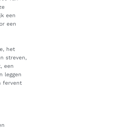
ze
jk een
or een
e, het
n streven,
t, een
an leggen
n fervent
en