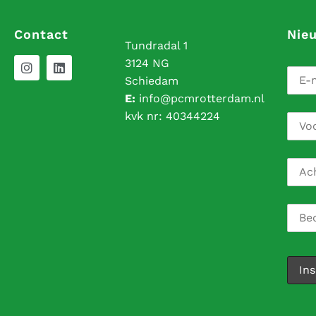
Contact
Nie
Tundradal 1
3124 NG
Schiedam
E:
info@pcmrotterdam.nl
kvk nr:
40344224