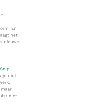
de
form. En
aagt het
ls nieuwe
Snip
 je niet
werk.
, maar
ist niet