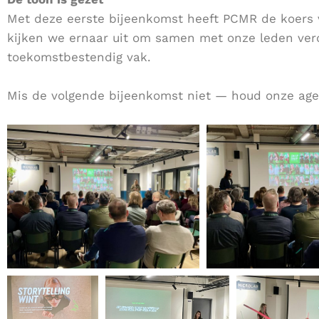
Met deze eerste bijeenkomst heeft PCMR de koers v
kijken we ernaar uit om samen met onze leden ver
toekomstbestendig vak.
Mis de volgende bijeenkomst niet — houd onze age