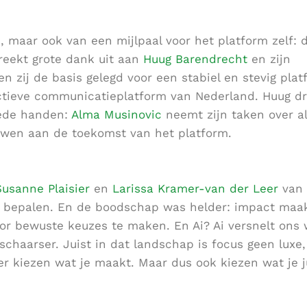
, maar ook van een mijlpaal voor het platform zelf: 
reekt grote dank uit aan
Huug Barendrecht
en zijn
 zij de basis gelegd voor een stabiel en stevig plat
ctieve communicatieplatform van Nederland. Huug dr
goede handen:
Alma Musinovic
neemt zijn taken over a
uwen aan de toekomst van het platform.
Susanne Plaisier
en
Larissa Kramer-van der Leer
van
k bepalen. En de boodschap was helder: impact maak
or bewuste keuzes te maken. En Ai? Ai versnelt ons 
chaarser. Juist in dat landschap is focus geen luxe
 kiezen wat je maakt. Maar dus ook kiezen wat je ju