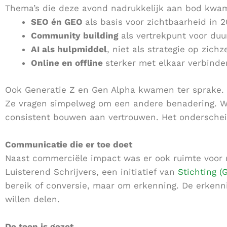
Thema’s die deze avond nadrukkelijk aan bod kwa
SEO én GEO
als basis voor zichtbaarheid in 
Community building
als vertrekpunt voor duu
AI als hulpmiddel
, niet als strategie op zichz
Online en offline
sterker met elkaar verbinde
Ook Generatie Z en Gen Alpha kwamen ter sprake. De
Ze vragen simpelweg om een andere benadering. Wi
consistent bouwen aan vertrouwen. Het onderscheid 
Communicatie die er toe doet
Naast commerciële impact was er ook ruimte voor 
Luisterend Schrijvers
, een initiatief van
Stichting (
bereik of conversie, maar om erkenning. De erkenn
willen delen.
De toon is gezet