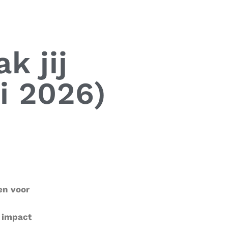
k jij
i 2026)
en voor
e impact