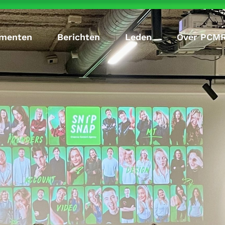
menten
Berichten
Leden
Over PCM