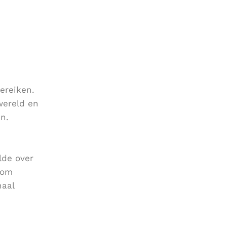
ereiken.
wereld en
n.
lde over
 om
haal