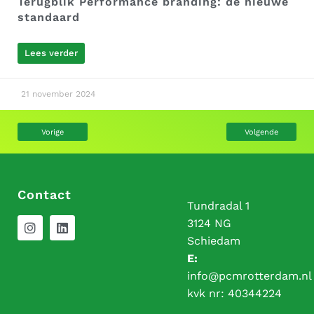
Terugblik Performance branding: de nieuwe
standaard
Lees verder
21 november 2024
Vorige
Volgende
Contact
Tundradal 1
3124 NG
Schiedam
E:
info@pcmrotterdam.nl
kvk nr:
40344224