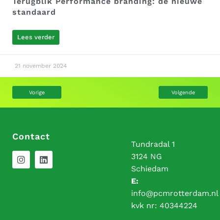
Terugblik Performance branding: de nieuwe
standaard
Lees verder
21 november 2024
Vorige
Volgende
Contact
Tundradal 1
3124 NG
Schiedam
E:
info@pcmrotterdam.nl
kvk nr:
40344224