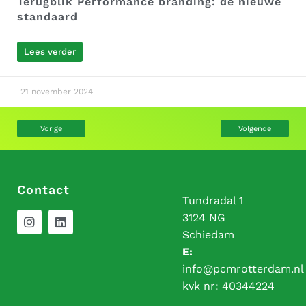
Terugblik Performance branding: de nieuwe
standaard
Lees verder
21 november 2024
Vorige
Volgende
Contact
Tundradal 1
3124 NG
Schiedam
E:
info@pcmrotterdam.nl
kvk nr:
40344224