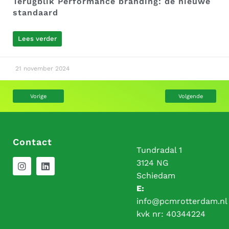
Terugblik Performance branding: de nieuwe
standaard
Lees verder
21 november 2024
Vorige
Volgende
Contact
Tundradal 1
3124 NG
Schiedam
E:
info@pcmrotterdam.nl
kvk nr:
40344224