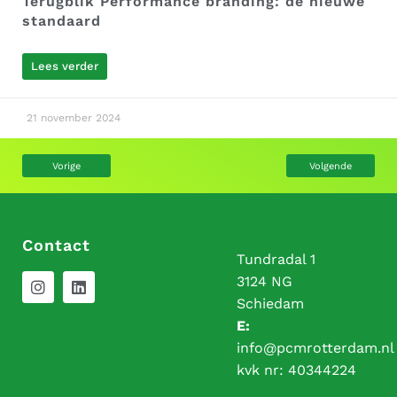
Terugblik Performance branding: de nieuwe
standaard
Lees verder
21 november 2024
Vorige
Volgende
Contact
Tundradal 1
3124 NG
Schiedam
E:
info@pcmrotterdam.nl
kvk nr:
40344224