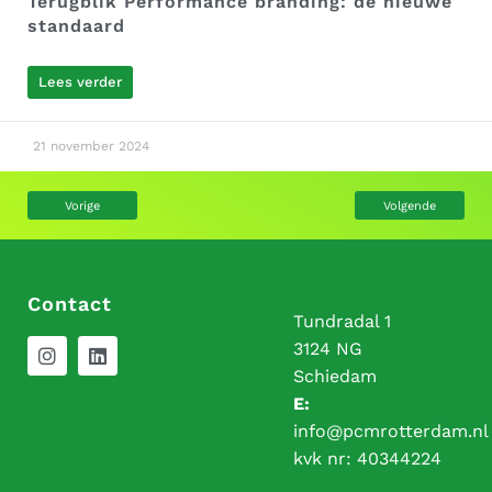
Terugblik Performance branding: de nieuwe
standaard
Lees verder
21 november 2024
Vorige
Volgende
Contact
Tundradal 1
3124 NG
Schiedam
E:
info@pcmrotterdam.nl
kvk nr:
40344224