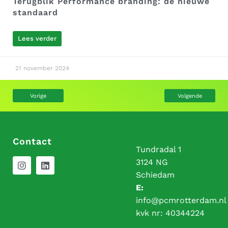
Terugblik Performance branding: de nieuwe
standaard
Lees verder
21 november 2024
Vorige
Volgende
Contact
Tundradal 1
3124 NG
Schiedam
E:
info@pcmrotterdam.nl
kvk nr:
40344224