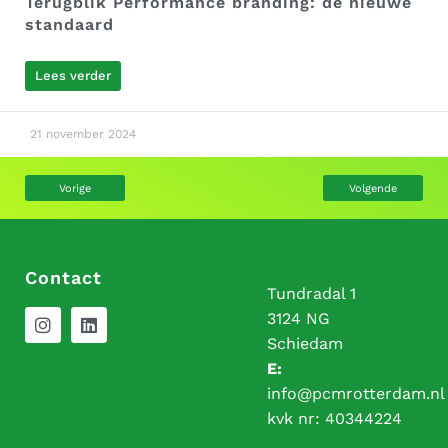
Terugblik Performance branding: de nieuwe
standaard
Lees verder
21 november 2024
Vorige
Volgende
Contact
Tundradal 1
3124 NG
Schiedam
E:
info@pcmrotterdam.nl
kvk nr:
40344224