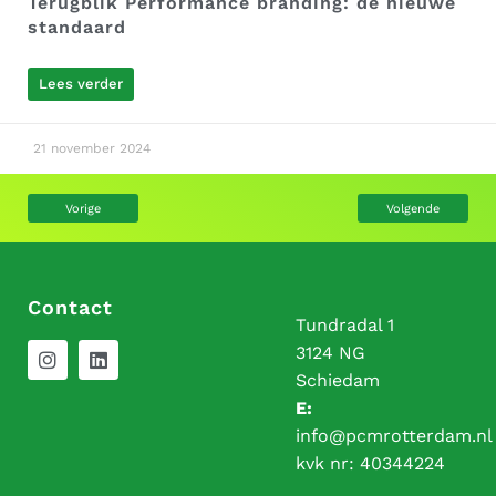
Terugblik Performance branding: de nieuwe
standaard
Lees verder
21 november 2024
Vorige
Volgende
Contact
Tundradal 1
3124 NG
Schiedam
E:
info@pcmrotterdam.nl
kvk nr:
40344224