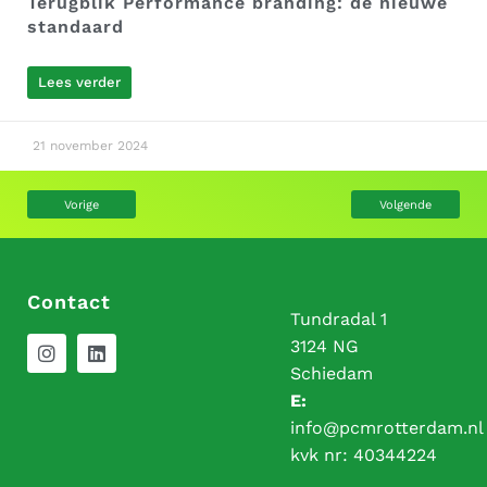
Terugblik Performance branding: de nieuwe
standaard
Lees verder
21 november 2024
Vorige
Volgende
Contact
Tundradal 1
3124 NG
Schiedam
E:
info@pcmrotterdam.nl
kvk nr:
40344224