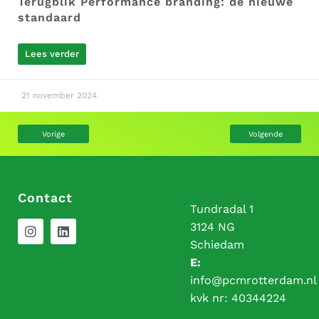
Terugblik Performance branding: de nieuwe
standaard
Lees verder
21 november 2024
Vorige
Volgende
Contact
Tundradal 1
3124 NG
Schiedam
E:
info@pcmrotterdam.nl
kvk nr:
40344224