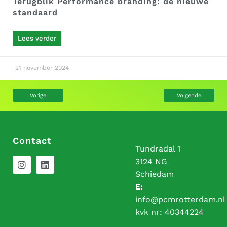
Terugblik Performance branding: de nieuwe
standaard
Lees verder
21 november 2024
Vorige
Volgende
Contact
Tundradal 1
3124 NG
Schiedam
E:
info@pcmrotterdam.nl
kvk nr:
40344224