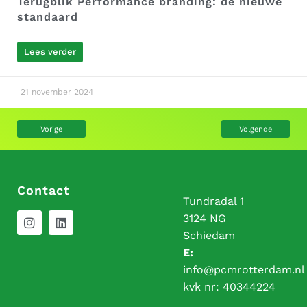
Terugblik Performance branding: de nieuwe
standaard
Lees verder
21 november 2024
Vorige
Volgende
Contact
Tundradal 1
3124 NG
Schiedam
E:
info@pcmrotterdam.nl
kvk nr:
40344224