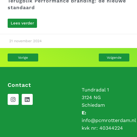
Terugblik Performance branding: de nieuwe
standaard
Lees verder
21 november 2024
Vorige
Volgende
Contact
Tundradal 1
3124 NG
Schiedam
E:
info@pcmrotterdam.nl
kvk nr:
40344224