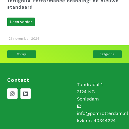
Terugblik Performance branding: de nieuwe
standaard
Lees verder
21 november 2024
Vorige
Volgende
Contact
Tundradal 1
3124 NG
Schiedam
E:
info@pcmrotterdam.nl
kvk nr:
40344224